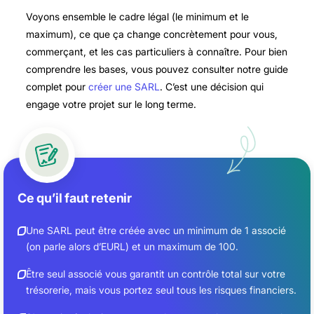
Voyons ensemble le cadre légal (le minimum et le
maximum), ce que ça change concrètement pour vous,
commerçant, et les cas particuliers à connaître. Pour bien
comprendre les bases, vous pouvez consulter notre guide
complet pour
créer une SARL
. C’est une décision qui
engage votre projet sur le long terme.
Ce qu’il faut retenir
Une SARL peut être créée avec un minimum de 1 associé
(on parle alors d’EURL) et un maximum de 100.
Être seul associé vous garantit un contrôle total sur votre
trésorerie, mais vous portez seul tous les risques financiers.