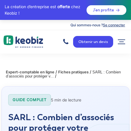
La création d’entreprise est
offerte
chez
J’en profite
Keobiz !
Qui sommes-nous ?
Se connecter
A
c
Obtenir un devis
c
u
e
i
l
/
/
Expert-comptable en ligne
Fiches pratiques
SARL : Combien
/
d’associés pour protéger v...
5 min de lecture
GUIDE COMPLET
SARL : Combien d’associés
pour protéger votre