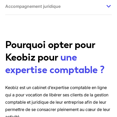
En centralisant les services comptables, juridiques et
Accompagnement juridique
administratifs, Keobiz permet aux entrepreneurs de réduire
leurs coûts de gestion. Grâce à des forfaits adaptés et
Keobiz propose un appui juridique adapté aux besoins des
transparents, le cabinet aide ses clients à optimiser leurs
entrepreneurs : choix de la forme juridique, rédaction de
dépenses tout en bénéficiant d’un accompagnement
documents, modifications statutaires et démarches légales. Le
professionnel complet.
cabinet assure un suivi fiable et conforme, permettant de
sécuriser chaque étape de la vie de l’entreprise.
Pourquoi opter pour
Keobiz pour
une
expertise comptable ?
Keobiz est un cabinet d’expertise comptable en ligne
qui a pour vocation de libérer ses clients de la gestion
comptable et juridique de leur entreprise afin de leur
permettre de se consacrer pleinement au cœur de leur
activité.