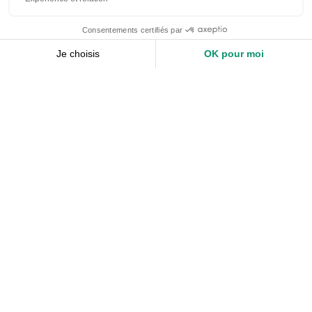
Nos services
Devis expert-comptable
Création d’entreprise
Juridique
Social
Comptabilité
Nos ressources
Le Mag
Nos Outils
Nos Guides et Modèles
FAQ
À propos de Keobiz