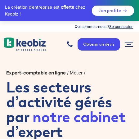
La création d’entreprise est
offerte
chez
J’en profite
Keobiz !
Qui sommes-nous ?
Se connecter
A
c
Obtenir un devis
c
u
e
i
l
Expert-comptable en ligne
/
Métier
/
Les secteurs
d’activité gérés
par
notre cabinet
d’expert