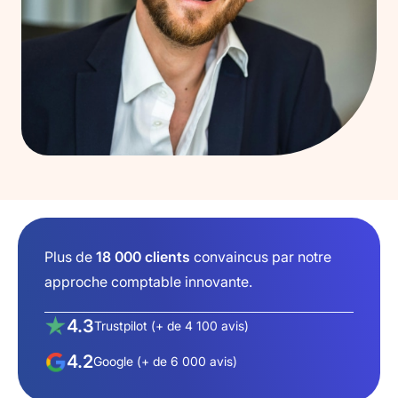
Plus de
18 000 clients
convaincus par notre
approche comptable innovante.
4.3
Trustpilot (+ de 4 100 avis)
4.2
Google (+ de 6 000 avis)