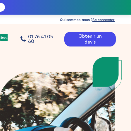
Qui sommes-nous ?
Se connecter
Obtenir un
01 76 41 05
Sept.
60
devis