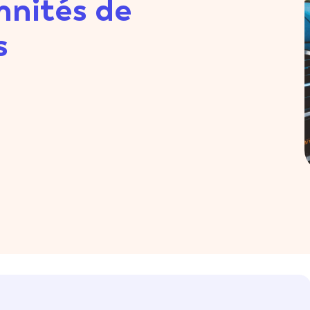
mnités de
s