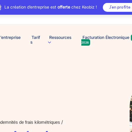
La création d’entreprise est
offerte
chez Keobiz !
J’en profite
’entreprise
Tarif
Ressources
Facturation Électronique
s
2026
/
demnités de frais kilométriques