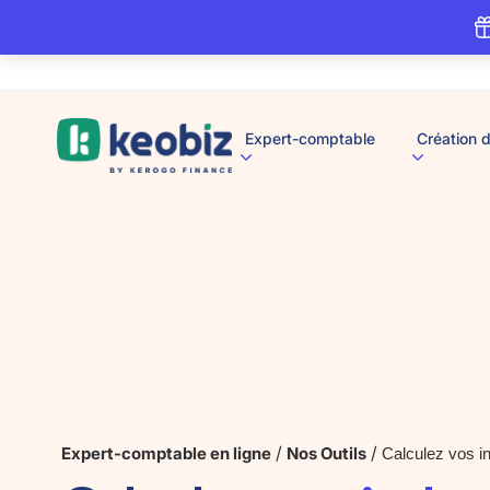
A
Expert-comptable
Création d
c
c
u
e
i
l
/
/
Expert-comptable en ligne
Nos Outils
Calculez vos in