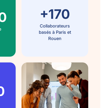
+170
0
Collaborateurs
e
basés à Paris et
Rouen
0