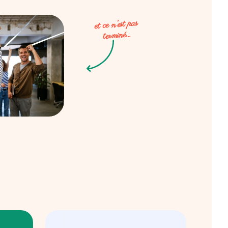
et ce n’est pas
terminé…