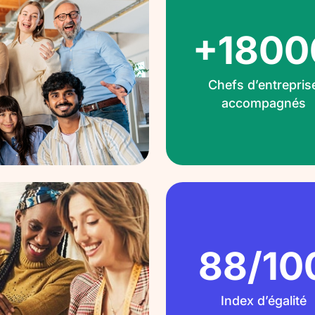
+1800
Chefs d’entrepris
accompagnés
88/10
Index d’égalité