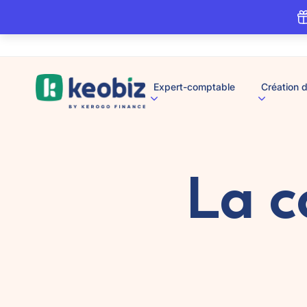
A
Expert-comptable
Création d
c
c
u
e
i
l
La 