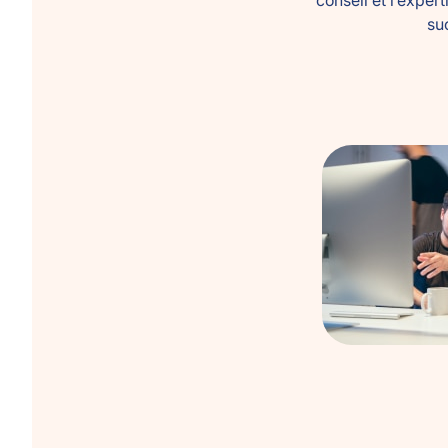
conseil et l’expe
su