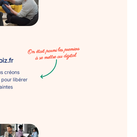
On était parmi les premiers
à se mettre au digital
iz.fr
us créons
 pour libérer
aintes