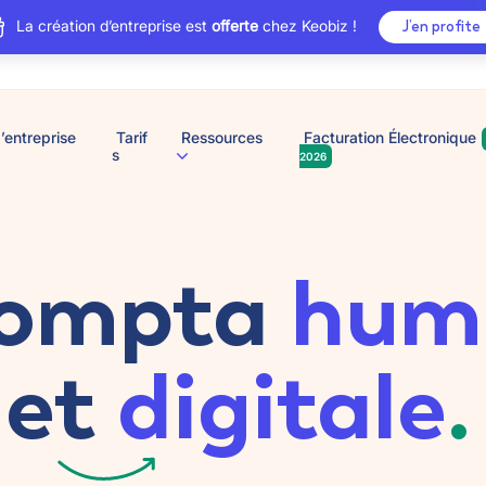
La création d’entreprise est
offerte
chez Keobiz !
J’en profite
’entreprise
Tarif
Ressources
Facturation Électronique
s
2026
compta
hum
et
digitale
.