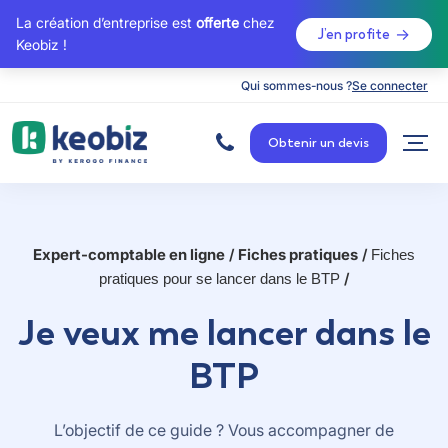
La création d’entreprise est
offerte
chez
J’en profite
Keobiz !
Qui sommes-nous ?
Se connecter
A
c
Obtenir un devis
c
u
e
i
l
Expert-comptable en ligne
Fiches pratiques
/
/
Fiches
pratiques pour se lancer dans le BTP
/
Je veux me lancer dans le
BTP
L’objectif de ce guide ? Vous accompagner de