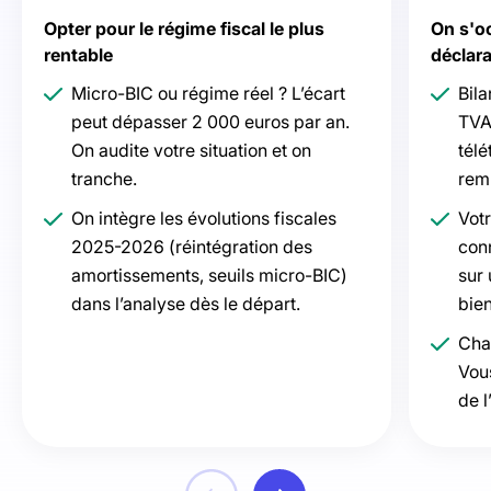
Opter pour le régime fiscal le plus
On s'o
rentable
déclara
Micro-BIC ou régime réel ? L’écart
Bila
peut dépasser 2 000 euros par an.
TVA,
On audite votre situation et on
tél
tranche.
rem
On intègre les évolutions fiscales
Vot
2025-2026 (réintégration des
conn
amortissements, seuils micro-BIC)
sur
dans l’analyse dès le départ.
bien
Cha
Vou
de l