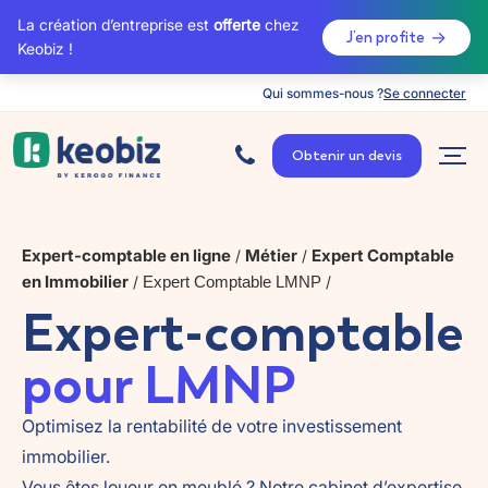
La création d’entreprise est
offerte
chez
J’en profite
Keobiz !
Qui sommes-nous ?
Se connecter
A
c
Obtenir un devis
c
u
e
i
l
Expert-comptable en ligne
Métier
Expert Comptable
/
/
en Immobilier
/
Expert Comptable LMNP
/
Expert-comptable
pour LMNP
Optimisez la rentabilité de votre investissement
immobilier.
Vous êtes loueur en meublé ? Notre cabinet d’expertise