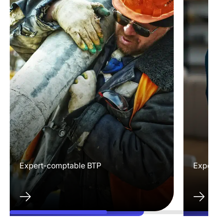
Expert-comptable BTP
Expert