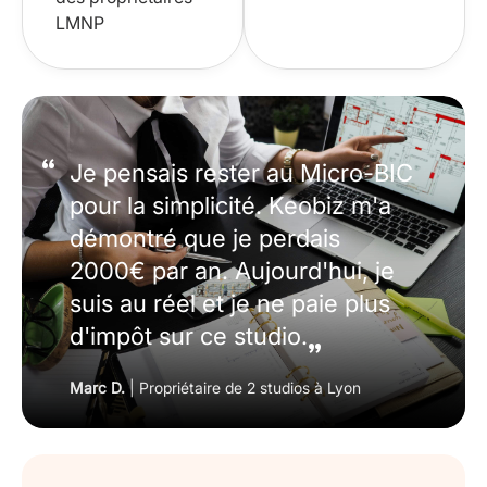
LMNP
Je pensais rester au Micro-BIC
pour la simplicité. Keobiz m'a
démontré que je perdais
2000€ par an. Aujourd'hui, je
suis au réel et je ne paie plus
d'impôt sur ce studio.
Marc D.
| Propriétaire de 2 studios à Lyon