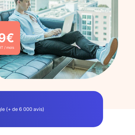
9€
T / mois
le (+ de 6 000 avis)