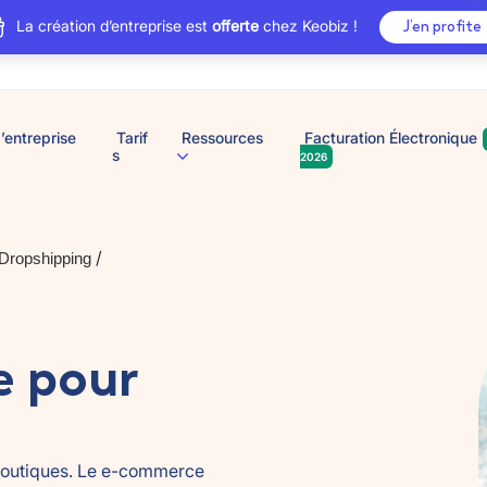
La création d’entreprise est
offerte
chez Keobiz !
J’en profite
’entreprise
Tarif
Ressources
Facturation Électronique
s
2026
/
Dropshipping
e pour
boutiques. Le e-commerce