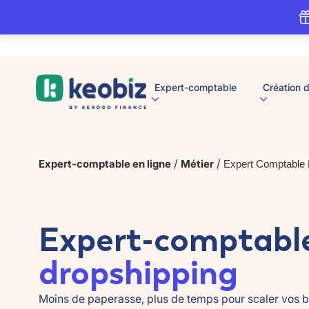
A
Expert-comptable
Création d
c
c
u
e
i
l
/
/
Expert-comptable en ligne
Métier
Expert Comptable 
Expert-comptabl
dropshipping
Moins de paperasse, plus de temps pour scaler vos 