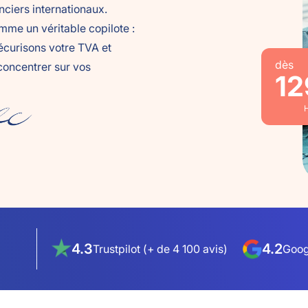
nciers internationaux.
mme un véritable copilote :
écurisons votre TVA et
dès
concentrer sur vos
12
H
4.3
4.2
Trustpilot (+ de 4 100 avis)
Goog