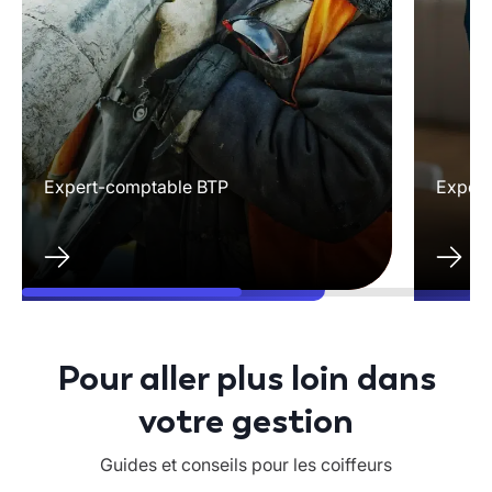
Expert-comptable BTP
Expert
Pour aller plus loin dans
votre gestion
Guides et conseils pour les coiffeurs