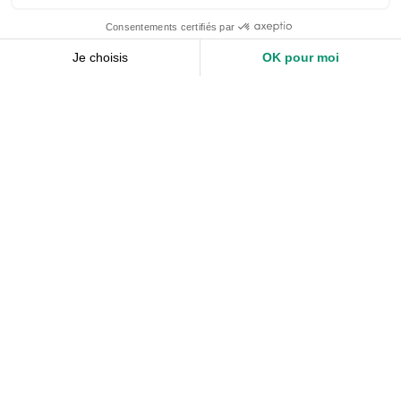
Nos services
Devis expert-comptable
Création d’entreprise
Juridique
Social
Comptabilité
Nos ressources
Le Mag
Nos Outils
Nos Guides et Modèles
FAQ
À propos de Keobiz