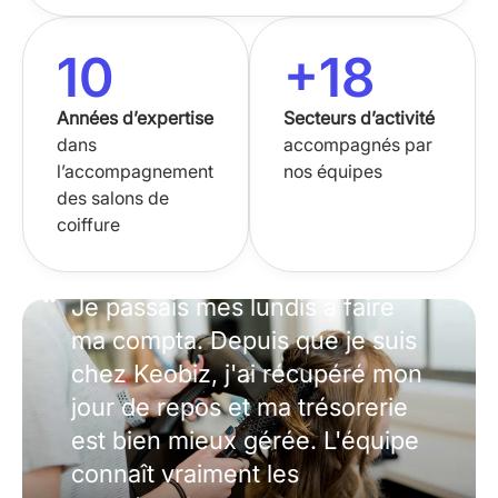
10
+
18
Années d’expertise
Secteurs d’activité
dans
accompagnés par
l’accompagnement
nos équipes
des salons de
coiffure
Je passais mes lundis à faire
ma compta. Depuis que je suis
chez Keobiz, j'ai récupéré mon
jour de repos et ma trésorerie
est bien mieux gérée. L'équipe
connaît vraiment les