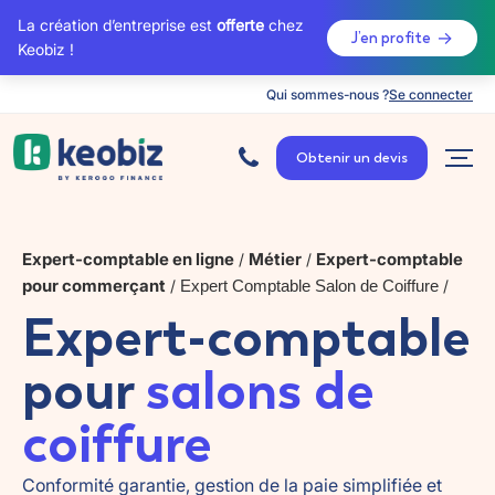
La création d’entreprise est
offerte
chez
J’en profite
Keobiz !
Qui sommes-nous ?
Se connecter
A
c
Obtenir un devis
c
u
e
i
l
Expert-comptable en ligne
Métier
Expert-comptable
/
/
pour commerçant
/
Expert Comptable Salon de Coiffure
/
Expert-comptable
pour
salons de
coiffure
Conformité garantie, gestion de la paie simplifiée et