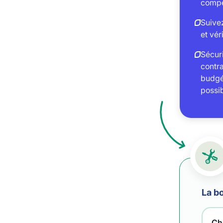
compé
Suivez
et vér
Sécuri
contra
budgét
possib
La bo
Che