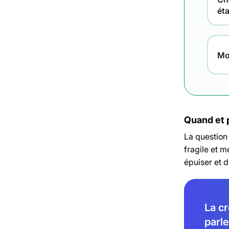
ét
Mo
Quand et 
La question
fragile et m
épuiser et 
La cr
parle