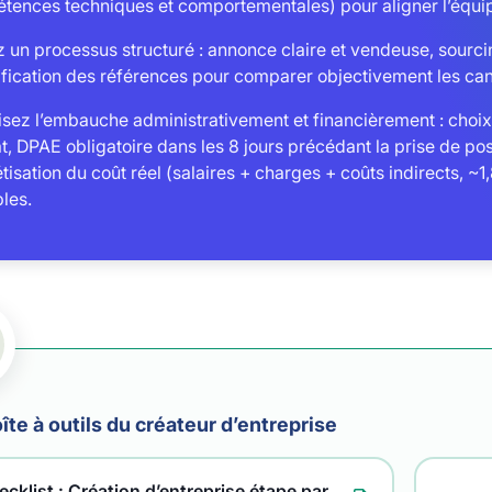
tences techniques et comportementales) pour aligner l’équipe
 un processus structuré : annonce claire et vendeuse, sourcin
ification des références pour comparer objectivement les can
sez l’embauche administrativement et financièrement : choix 
t, DPAE obligatoire dans les 8 jours précédant la prise de poste,
isation du coût réel (salaires + charges + coûts indirects, ~
les.
îte à outils du créateur d’entreprise
cklist : Création d’entreprise étape par