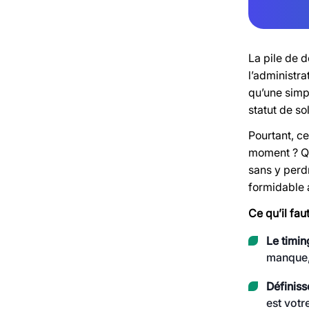
La pile de d
l’administra
qu’une simpl
statut de so
Pourtant, c
moment ? Qu
sans y perd
formidable 
Ce qu’il faut
Le timing
manque, 
Définiss
est votr