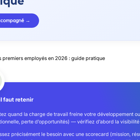
ique
accompagné →
s premiers employés en 2026 : guide pratique
l faut retenir
tez quand la charge de travail freine votre développement 
ionnelle, perte d’opportunités) — vérifiez d’abord la visibilité 
ssez précisément le besoin avec une scorecard (mission, résu