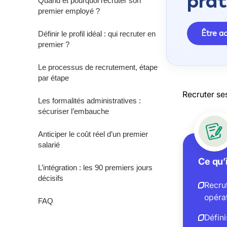
prat
Quand et pourquoi recruter son
premier employé ?
Être 
Définir le profil idéal : qui recruter en
premier ?
Le processus de recrutement, étape
par étape
Recruter se
Les formalités administratives :
sécuriser l’embauche
Anticiper le coût réel d’un premier
salarié
Ce qu’i
L’intégration : les 90 premiers jours
décisifs
Recru
opérat
FAQ
Défini