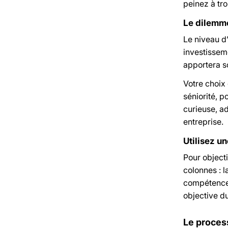
peinez à tro
Le dilemme 
Le niveau d
investissem
apportera s
Votre choix
séniorité, p
curieuse, ad
entreprise.
Utilisez u
Pour objecti
colonnes : l
compétences 
objective du
Le proces