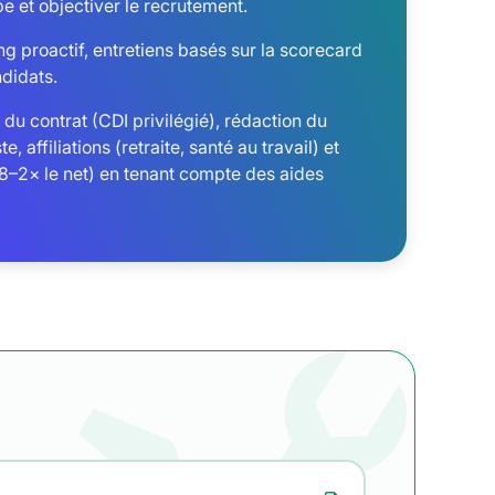
 et objectiver le recrutement.
g proactif, entretiens basés sur la scorecard
didats.
du contrat (CDI privilégié), rédaction du
 affiliations (retraite, santé au travail) et
1,8–2× le net) en tenant compte des aides