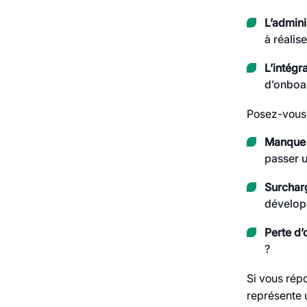
L’admini
à réalis
L’intégr
d’onboar
Posez-vous 
Manque 
passer u
Surcharg
développ
Perte d’
?
Si vous répo
représente 