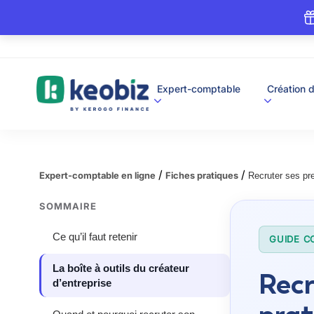
A
Expert-comptable
Création d
c
c
u
e
i
l
/
/
Expert-comptable en ligne
Fiches pratiques
Recruter ses pr
SOMMAIRE
Ce qu’il faut retenir
GUIDE C
La boîte à outils du créateur
Recr
d’entreprise