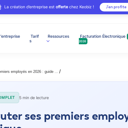
La création d’entreprise est
offerte
chez Keobiz !
J’en profite
’entreprise
Tarif
Ressources
Facturation Électronique
s
2026
/
emiers employés en 2026 : guide ...
5 min de lecture
OMPLET
uter ses premiers employ