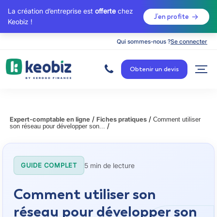
La création d’entreprise est
offerte
chez
J’en profite
Keobiz !
Qui sommes-nous ?
Se connecter
A
c
Obtenir un devis
c
u
e
i
l
/
/
Expert-comptable en ligne
Fiches pratiques
Comment utiliser
/
son réseau pour développer son...
5 min de lecture
GUIDE COMPLET
Comment utiliser son
réseau pour développer son