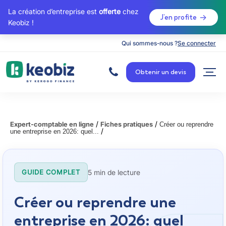
La création d’entreprise est
offerte
chez
J’en profite
Keobiz !
Qui sommes-nous ?
Se connecter
A
c
Obtenir un devis
c
u
e
i
l
/
/
Expert-comptable en ligne
Fiches pratiques
Créer ou reprendre
/
une entreprise en 2026: quel...
5 min de lecture
GUIDE COMPLET
Créer ou reprendre une
entreprise en 2026: quel