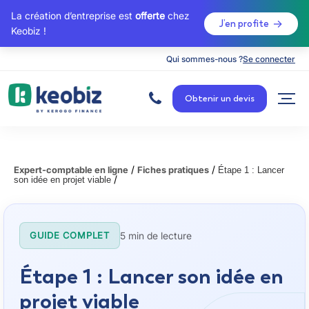
La création d’entreprise est
offerte
chez
J’en profite
Keobiz !
Qui sommes-nous ?
Se connecter
A
c
Obtenir un devis
c
u
e
i
l
/
/
Expert-comptable en ligne
Fiches pratiques
Étape 1 : Lancer
/
son idée en projet viable
5 min de lecture
GUIDE COMPLET
Étape 1 : Lancer son idée en
projet viable