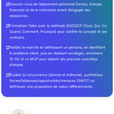
Assurez-vous de l’alignement personnel (temps, énergie,
finances) et de la motivation avant d’engager des
ressources.
Formalisez l’idée avec la méthode QQOQCP (Quoi, Qui, Où,
Quand, Comment, Pourquoi) pour clarifier le concept et ses
contours.
Validez le marché en définissant un persona, en identifiant
le problème client, puis en réalisant sondages, entretiens
(5–10) et un MVP pour obtenir des preuves concrètes
d’intérêt.
Étudiez la concurrence (directe et indirecte), synthétisez
forces/faiblesses/opportunités/menaces (SWOT) et
définissez une proposition de valeur différenciante.