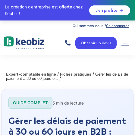
La création d’entreprise est
offerte
chez
J’en profite
Keobiz !
Qui sommes-nous ?
Se connecter
A
c
Obtenir un devis
c
u
e
i
l
/
/
Expert-comptable en ligne
Fiches pratiques
Gérer les délais de
/
paiement à 30 ou 60 jours e...
5 min de lecture
GUIDE COMPLET
Gérer les délais de paiement
à 30 ou 60 jours en B2B :