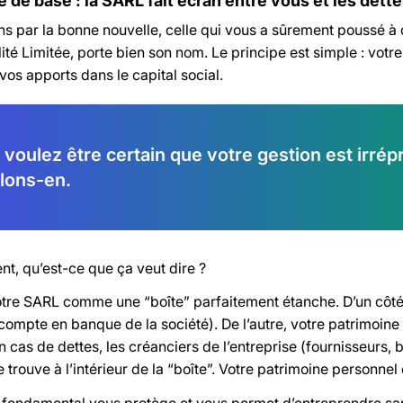
e de base : la SARL fait écran entre vous et les dett
par la bonne nouvelle, celle qui vous a sûrement poussé à ch
té Limitée, porte bien son nom. Le principe est simple : votre
os apports dans le capital social.
voulez être certain que votre gestion est irré
rlons-en.
t, qu’est-ce que ça veut dire ?
re SARL comme une “boîte” parfaitement étanche. D’un côté, il
 compte en banque de la société). De l’autre, votre patrimoine
 cas de dettes, les créanciers de l’entreprise (fournisseurs,
e trouve à l’intérieur de la “boîte”. Votre patrimoine personnel e
 fondamental vous protège et vous permet d’entreprendre sans