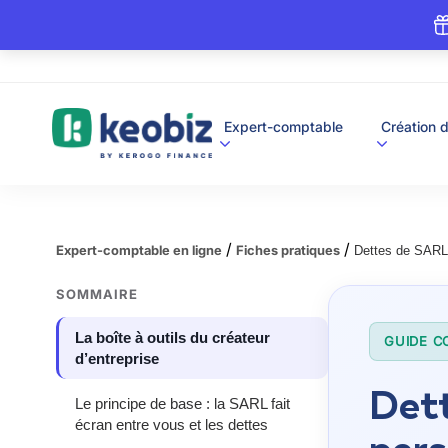
A
Expert-comptable
Création d
c
c
u
e
i
l
/
/
Expert-comptable en ligne
Fiches pratiques
Dettes de SARL 
SOMMAIRE
La boîte à outils du créateur
GUIDE C
d’entreprise
Dett
Le principe de base : la SARL fait
écran entre vous et les dettes