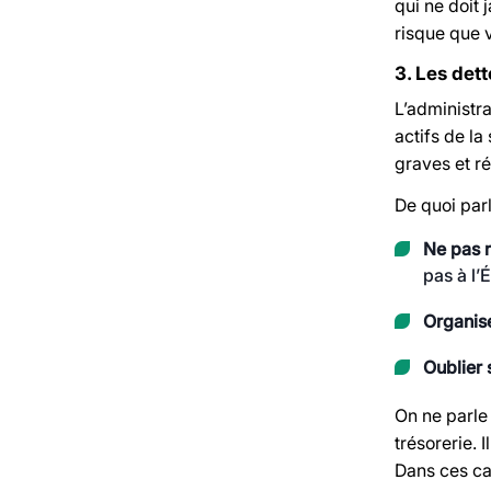
qui ne doit 
risque que 
3. Les dett
L’administra
actifs de l
graves et ré
De quoi par
Ne pas r
pas à l’
Organise
Oublier 
On ne parle 
trésorerie.
Dans ces ca