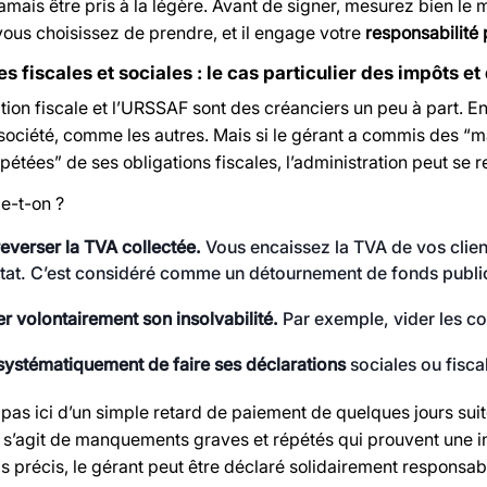
jamais être pris à la légère. Avant de signer, mesurez bien le
vous choisissez de prendre, et il engage votre
responsabilité
es fiscales et sociales : le cas particulier des impôts e
tion fiscale et l’URSSAF sont des créanciers un peu à part. En
a société, comme les autres. Mais si le gérant a commis des 
pétées” de ses obligations fiscales, l’administration peut se re
le-t-on ?
everser la TVA collectée.
Vous encaissez la TVA de vos clien
État. C’est considéré comme un détournement de fonds publi
r volontairement son insolvabilité.
Par exemple, vider les com
systématiquement de faire ses déclarations
sociales ou fisca
pas ici d’un simple retard de paiement de quelques jours suit
 Il s’agit de manquements graves et répétés qui prouvent une 
s précis, le gérant peut être déclaré solidairement responsa