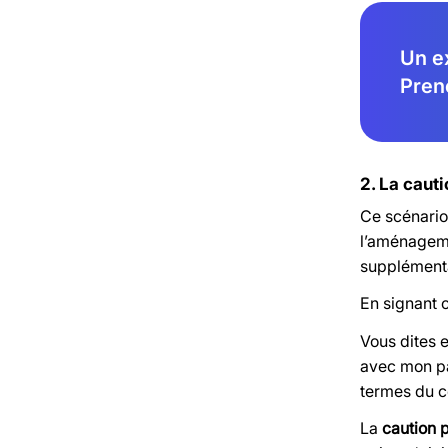
Un e
Pren
2. La caut
Ce scénario
l’aménagemen
supplémentai
En signant 
Vous dites 
avec mon pa
termes du c
La
caution 