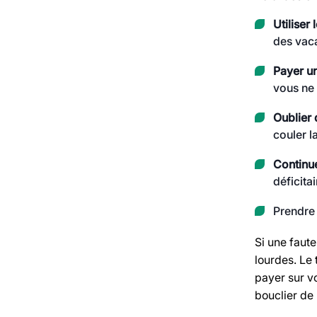
Utiliser
des vaca
Payer un
vous ne 
Oublier 
couler l
Continue
déficita
Prendre
Si une faute
lourdes. Le
payer sur vo
bouclier de