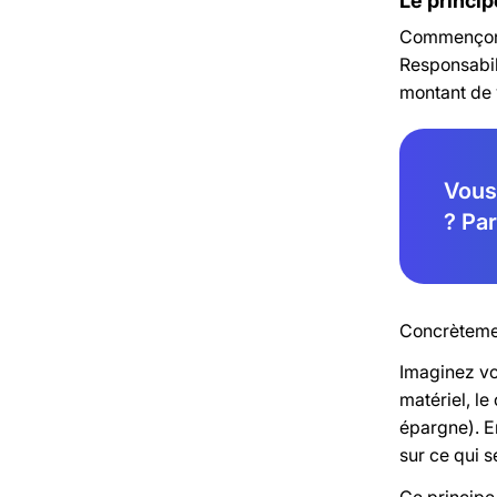
Le princip
Commençons 
Responsabili
montant de v
Vous 
? Pa
Concrètemen
Imaginez vot
matériel, le
épargne). En
sur ce qui s
Ce principe