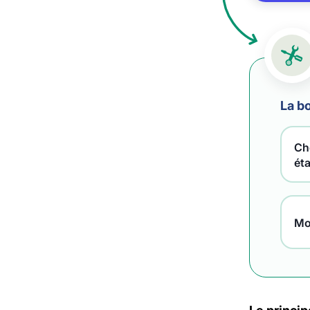
La bo
Che
ét
Mo