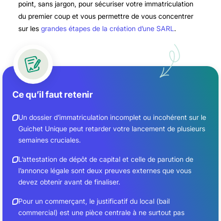
point, sans jargon, pour sécuriser votre immatriculation
du premier coup et vous permettre de vous concentrer
sur les
grandes étapes de la création d’une SARL
.
Ce qu’il faut retenir
Un dossier d’immatriculation incomplet ou incohérent sur le
Guichet Unique peut retarder votre lancement de plusieurs
semaines cruciales.
L’attestation de dépôt de capital et celle de parution de
l’annonce légale sont deux preuves externes que vous
devez obtenir avant de finaliser.
Pour un commerçant, le justificatif du local (bail
commercial) est une pièce centrale à ne surtout pas