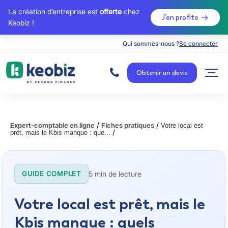
La création d’entreprise est
offerte
chez
J’en profite
Keobiz !
Qui sommes-nous ?
Se connecter
A
c
Obtenir un devis
c
u
e
i
l
/
/
Expert-comptable en ligne
Fiches pratiques
Votre local est
/
prêt, mais le Kbis manque : que...
5 min de lecture
GUIDE COMPLET
Votre local est prêt, mais le
Kbis manque : quels