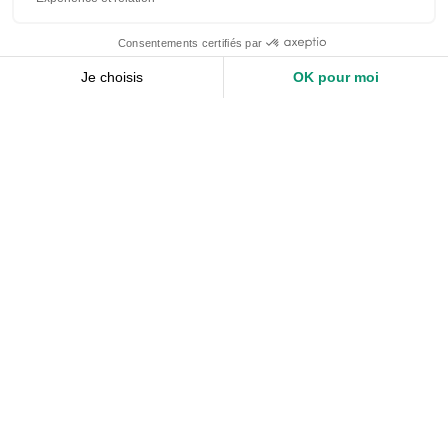
Nos services
Devis expert-comptable
Création d’entreprise
Juridique
Social
Comptabilité
Nos ressources
Le Mag
Nos Outils
Nos Guides et Modèles
FAQ
À propos de Keobiz