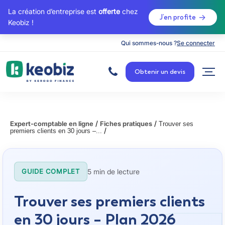
La création d’entreprise est
offerte
chez
J’en profite
Keobiz !
Qui sommes-nous ?
Se connecter
A
c
Obtenir un devis
c
u
e
i
l
/
/
Expert-comptable en ligne
Fiches pratiques
Trouver ses
/
premiers clients en 30 jours –...
5 min de lecture
GUIDE COMPLET
Trouver ses premiers clients
en 30 jours – Plan 2026