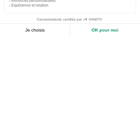
Nos services
Devis expert-comptable
Création d’entreprise
Juridique
Social
Comptabilité
Nos ressources
Le Mag
Nos Outils
Nos Guides et Modèles
FAQ