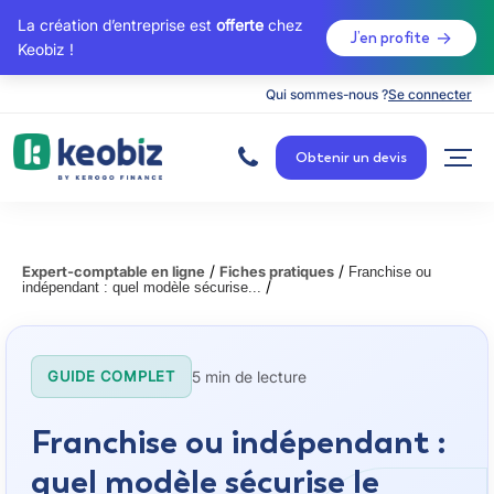
La création d’entreprise est
offerte
chez
J’en profite
Keobiz !
Qui sommes-nous ?
Se connecter
A
c
Obtenir un devis
c
u
e
i
l
/
/
Expert-comptable en ligne
Fiches pratiques
Franchise ou
/
indépendant : quel modèle sécurise...
5 min de lecture
GUIDE COMPLET
Franchise ou indépendant :
quel modèle sécurise le