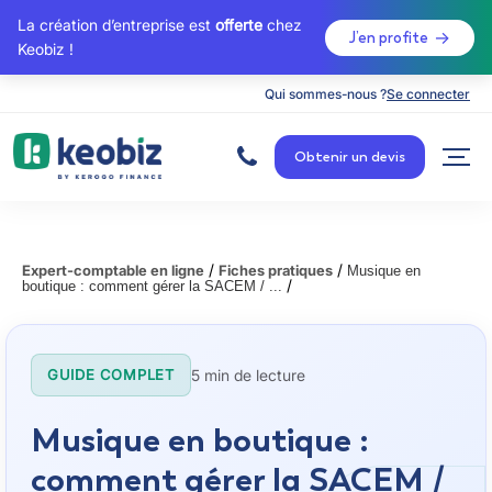
La création d’entreprise est
offerte
chez
J’en profite
Keobiz !
Qui sommes-nous ?
Se connecter
A
c
Obtenir un devis
c
u
e
i
l
/
/
Expert-comptable en ligne
Fiches pratiques
Musique en
/
boutique : comment gérer la SACEM / ...
5 min de lecture
GUIDE COMPLET
Musique en boutique :
comment gérer la SACEM /