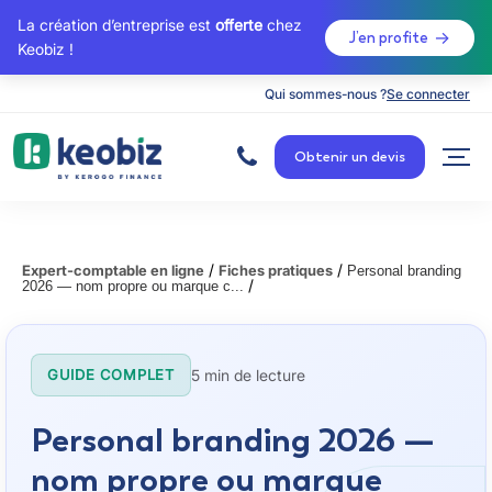
La création d’entreprise est
offerte
chez
J’en profite
Keobiz !
Qui sommes-nous ?
Se connecter
A
c
Obtenir un devis
c
u
e
i
l
/
/
Expert-comptable en ligne
Fiches pratiques
Personal branding
/
2026 — nom propre ou marque c...
5 min de lecture
GUIDE COMPLET
Personal branding 2026 —
nom propre ou marque