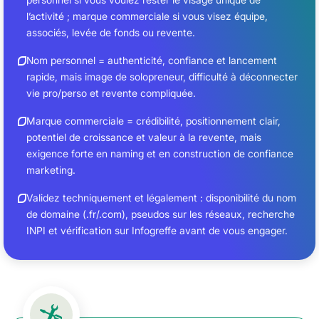
l’activité ; marque commerciale si vous visez équipe,
associés, levée de fonds ou revente.
Nom personnel = authenticité, confiance et lancement
rapide, mais image de solopreneur, difficulté à déconnecter
vie pro/perso et revente compliquée.
Marque commerciale = crédibilité, positionnement clair,
potentiel de croissance et valeur à la revente, mais
exigence forte en naming et en construction de confiance
marketing.
Validez techniquement et légalement : disponibilité du nom
de domaine (.fr/.com), pseudos sur les réseaux, recherche
INPI et vérification sur Infogreffe avant de vous engager.