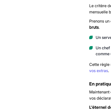
Le critère d
mensuelle b
Prenons un 
bruts
.
Un serve
Un chef 
comme u
Cette règle 
vos extras
.
En pratiqu
Maintenant q
vos déclarat
L’éternel d