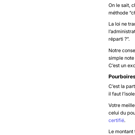
On le sait, 
méthode “ch
La loi ne tr
l’administra
réparti ?”.
Notre conse
simple note 
C’est un ex
Pourboires 
C’est la par
il faut l’iso
Votre meilleu
celui du po
certifié
.
Le montant t