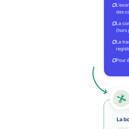
L’exon
des co
La con
(hors 
La tra
regist
Pour ê
La bo