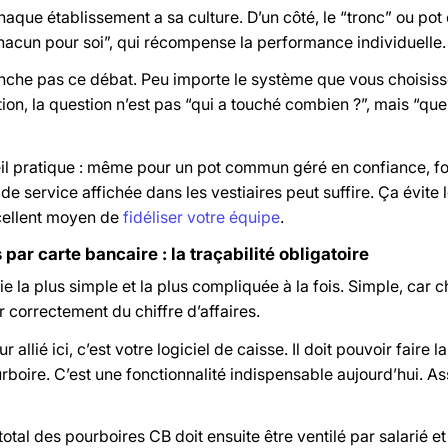
chaque établissement a sa culture. D’un côté, le “tronc” ou pot 
acun pour soi”, qui récompense la performance individuelle.
anche pas ce débat. Peu importe le système que vous choisissez,
tion, la question n’est pas “qui a touché combien ?”, mais “que
il pratique : même pour un pot commun géré en confiance, form
de service affichée dans les vestiaires peut suffire. Ça évite l
cellent moyen de
fidéliser votre équipe
.
par carte bancaire : la traçabilité obligatoire
tie la plus simple et la plus compliquée à la fois. Simple, ca
ler correctement du chiffre d’affaires.
r allié ici, c’est votre logiciel de caisse. Il doit pouvoir faire 
urboire. C’est une fonctionnalité indispensable aujourd’hui. 
otal des pourboires CB doit ensuite être ventilé par salarié et 