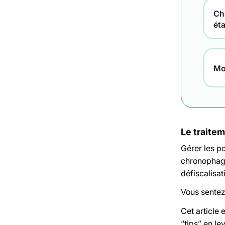
Che
ét
Mo
Le traitem
Gérer les po
chronophage,
défiscalisat
Vous sentez
Cet article 
“tips” en le