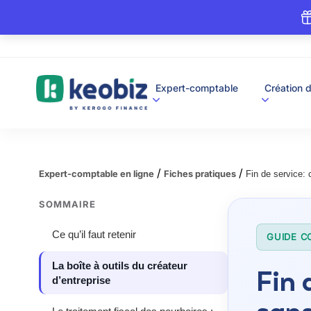
A
Expert-comptable
Création d
c
c
u
e
i
l
/
/
Expert-comptable en ligne
Fiches pratiques
Fin de service: 
SOMMAIRE
Ce qu’il faut retenir
GUIDE C
La boîte à outils du créateur
Fin 
d’entreprise