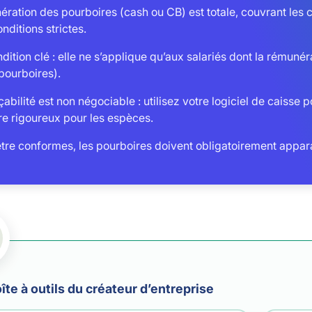
ération des pourboires (cash ou CB) est totale, couvrant les 
nditions strictes.
dition clé : elle ne s’applique qu’aux salariés dont la rémuné
pourboires).
çabilité est non négociable : utilisez votre logiciel de caisse
re rigoureux pour les espèces.
tre conformes, les pourboires doivent obligatoirement apparaî
îte à outils du créateur d’entreprise