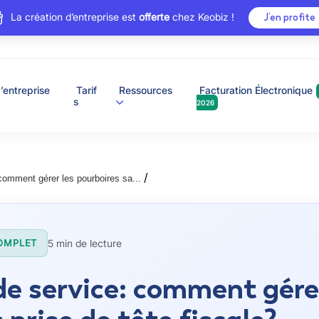
La création d’entreprise est
offerte
chez Keobiz !
J’en profite
’entreprise
Tarif
Ressources
Facturation Électronique
s
2026
/
comment gérer les pourboires sa...
5 min de lecture
OMPLET
de service: comment gére