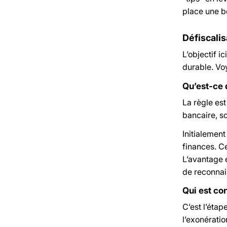
place une bo
Défiscalis
L’objectif i
durable. Vo
Qu’est-ce 
La règle est
bancaire, so
Initialemen
finances. C
L’avantage e
de reconnais
Qui est con
C’est l’étap
l’exonératio