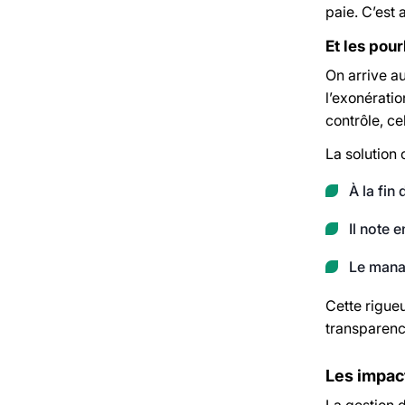
paie. C’est
Et les pou
On arrive au
l’exonératio
contrôle, ce
La solution 
À la fin
Il note 
Le manag
Cette rigueu
transparenc
Les impact