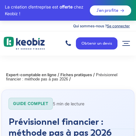
La création d’entreprise est
offerte
chez
J’en profite
Keobiz !
Qui sommes-nous ?
Se connecter
A
c
Obtenir un devis
c
u
e
i
l
/
/
Expert-comptable en ligne
Fiches pratiques
Prévisionnel
/
financier : méthode pas à pas 2026
5 min de lecture
GUIDE COMPLET
Prévisionnel financier :
méthode pas à pas 2026