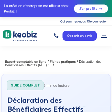
La création d’entreprise est
offerte
chez
J’en profite
Keobiz !
Qui sommes-nous ?
Se connecter
A
c
Obtenir un devis
c
u
e
i
l
/
/
Expert-comptable en ligne
Fiches pratiques
Déclaration des
/
Bénéficiaires Effectifs (RBE) :...
5 min de lecture
GUIDE COMPLET
Déclaration des
Bénéficiaires Effectifs