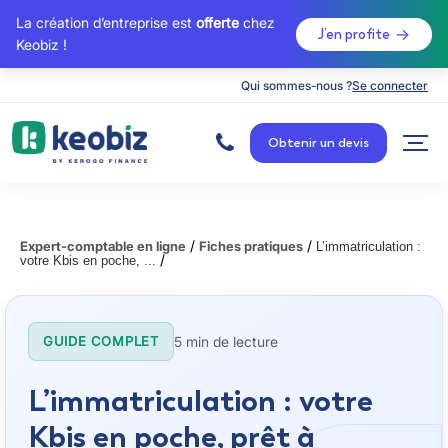
La création d’entreprise est
offerte
chez
J’en profite
Keobiz !
Qui sommes-nous ?
Se connecter
A
c
Obtenir un devis
c
u
e
i
l
/
/
Expert-comptable en ligne
Fiches pratiques
L’immatriculation :
/
votre Kbis en poche, ...
5 min de lecture
GUIDE COMPLET
L’immatriculation : votre
Kbis en poche, prêt à