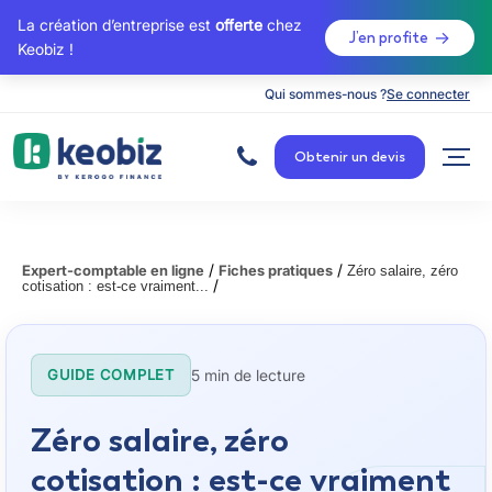
La création d’entreprise est
offerte
chez
J’en profite
Keobiz !
Qui sommes-nous ?
Se connecter
A
c
Obtenir un devis
c
u
e
i
l
/
/
Expert-comptable en ligne
Fiches pratiques
Zéro salaire, zéro
/
cotisation : est-ce vraiment...
5 min de lecture
GUIDE COMPLET
Zéro salaire, zéro
cotisation : est-ce vraiment