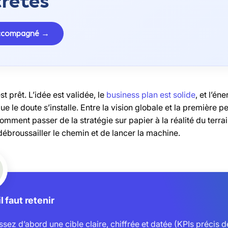
rètes
accompagné →
st prêt. L’idée est validée, le
business plan est solide
, et l’én
ue le doute s’installe. Entre la vision globale et la première pe
mment passer de la stratégie sur papier à la réalité du terra
 débroussailler le chemin et de lancer la machine.
l faut retenir
ssez d’abord une cible claire, chiffrée et datée (KPIs précis