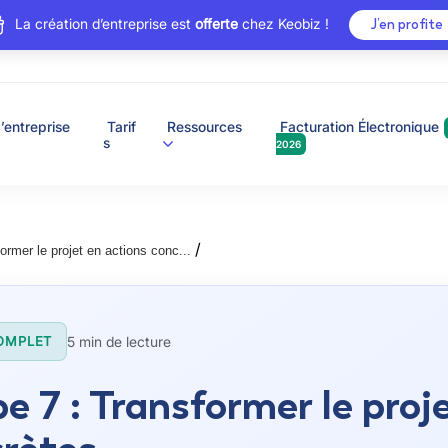
La création d’entreprise est
offerte
chez Keobiz !
J’en profite
’entreprise
Tarif
Ressources
Facturation Électronique
s
2026
/
ormer le projet en actions conc...
5 min de lecture
OMPLET
e 7 : Transformer le proj