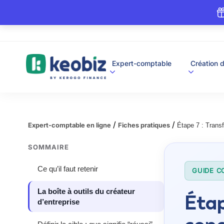
A
Expert-comptable
Création d
c
c
u
e
i
l
/
/
Expert-comptable en ligne
Fiches pratiques
Étape 7 : Transf
SOMMAIRE
Ce qu’il faut retenir
GUIDE C
La boîte à outils du créateur
Étap
d’entreprise