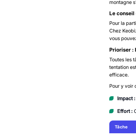
montagne s’e
Le conseil 
Pour la part
Chez Keobiz,
vous pouvez 
Prioriser :
Toutes les t
tentation e
efficace.
Pour y voir 
Impact :
Effort :
C
Tâche