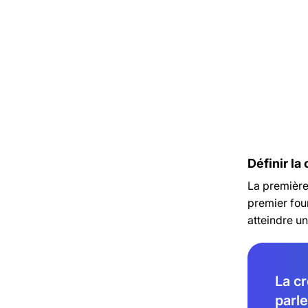
Che
ét
Mo
Définir la
La première 
premier four
atteindre un
La cr
parle