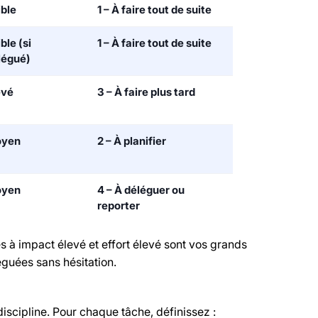
ible
1 – À faire tout de suite
ble (si
1 – À faire tout de suite
légué)
evé
3 – À faire plus tard
yen
2 – À planifier
yen
4 – À déléguer ou
reporter
es à impact élevé et effort élevé sont vos grands
éguées sans hésitation.
iscipline. Pour chaque tâche, définissez :