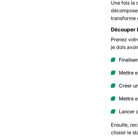
Une fois la 
décomposer e
transforme 
Découper l
Prenez votre
je dois avoi
Finaliser
Mettre e
Créer un
Mettre 
Lancer d
Ensuite, re
choisir le st