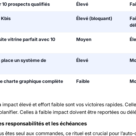
 10 prospects qualifiés
Élevé
Fa
 Kbis
Élevé (bloquant)
Fai
dé
ite vitrine parfait avec 10
Moyen
Él
 place un système de
Élevé
Mo
ne charte graphique complète
Faible
Mo
 impact élevé et effort faible sont vos victoires rapides. Cell
planifier. Celles à faible impact doivent être reportées ou dél
les responsabilités et les échéances
 êtes seul aux commandes, ce rituel est crucial pour l’auto-d