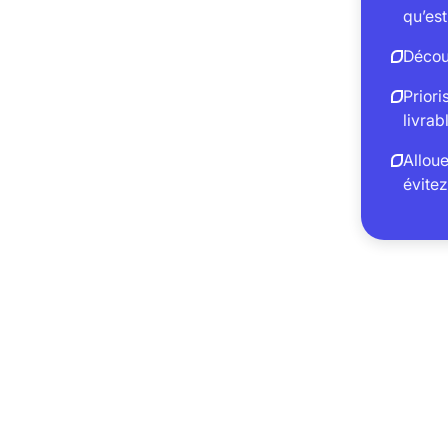
qu’est
Découp
Priori
livrab
Alloue
évitez
La bo