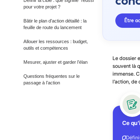
conc
Définir la cible : que signifie “réussi”
pour votre projet ?
Être 
Bâtir le plan d’action détaillé : la
feuille de route du lancement
Allouer les ressources : budget,
outils et compétences
Le dossier e
Mesurer, ajuster et garder l’élan
souvent là q
immense. Co
Questions fréquentes sur le
l’action, de
passage à l’action
Ce qu’i
Défini