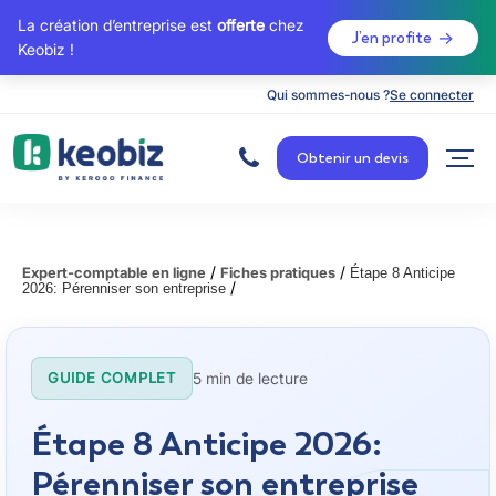
La création d’entreprise est
offerte
chez
J’en profite
Keobiz !
Qui sommes-nous ?
Se connecter
A
c
Obtenir un devis
c
u
e
i
l
/
/
Expert-comptable en ligne
Fiches pratiques
Étape 8 Anticipe
/
2026: Pérenniser son entreprise
5 min de lecture
GUIDE COMPLET
Étape 8 Anticipe 2026:
Pérenniser son entreprise