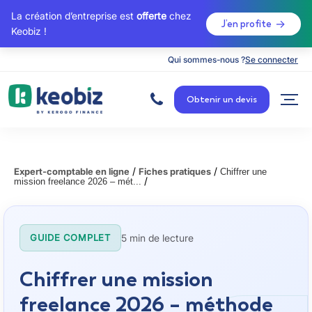
La création d’entreprise est
offerte
chez
J’en profite
Keobiz !
Qui sommes-nous ?
Se connecter
A
c
Obtenir un devis
c
u
e
i
l
/
/
Expert-comptable en ligne
Fiches pratiques
Chiffrer une
/
mission freelance 2026 – mét...
5 min de lecture
GUIDE COMPLET
Chiffrer une mission
freelance 2026 – méthode