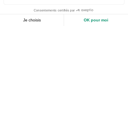
Nos services
Devis expert-comptable
Création d’entreprise
Juridique
Social
Comptabilité
Nos ressources
Le Mag
Nos Outils
Nos Guides et Modèles
FAQ
À propos de Keobiz