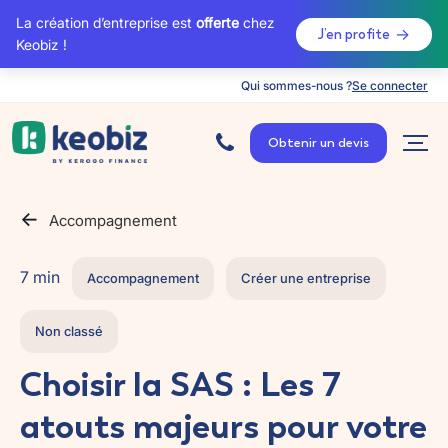
La création d’entreprise est
offerte
chez
J’en profite
Keobiz !
Qui sommes-nous ?
Se connecter
A
c
Obtenir un devis
c
u
e
i
l
Accompagnement
7 min
Accompagnement
Créer une entreprise
Non classé
Choisir la SAS : Les 7
atouts majeurs pour votre