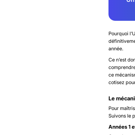
Pourquoi l’
définitiveme
année.
Ce n’est don
comprendre,
ce mécanism
cotisez pour
Le mécani
Pour maîtris
Suivons le p
Années 1 e