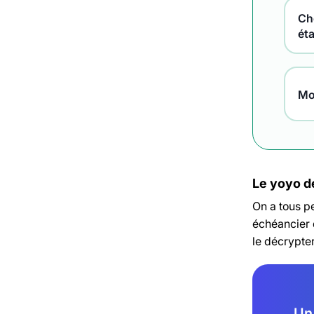
Che
ét
Mo
Le yoyo de
On a tous p
échéancier 
le décrypte
Un 