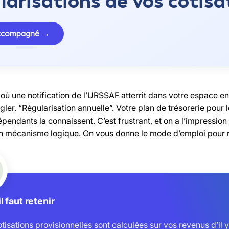
larisations de vos cotisa
accompagné →
 une notification de l’URSSAF atterrit dans votre espace en l
égler. “Régularisation annuelle”. Votre plan de trésorerie pour l
épendants la connaissent. C’est frustrant, et on a l’impression 
un mécanisme logique. On vous donne le mode d’emploi pour ne
l faut retenir
tisations provisionnelles sont calculées sur vos revenus d’il y