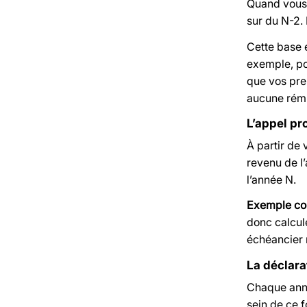
Quand vous 
sur du N-2. 
Cette base 
exemple, po
que vos prem
aucune rému
L’appel pr
À partir de
revenu de l
l’année N.
Exemple con
donc calcul
échéancier 
La déclara
Chaque anné
sein de ce 