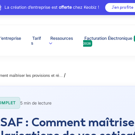
La création d’entreprise est
offerte
chez Keobiz !
J’en profite
’entreprise
Tarif
Ressources
Facturation Électronique
s
2026
/
t maîtriser les provisions et ré...
5 min de lecture
OMPLET
AF : Comment maîtriser 