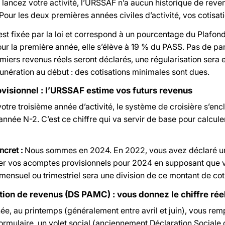
lancez votre activité, l’URSSAF n’a aucun historique de rev
Pour les deux premières années civiles d’activité, vos cotisat
est fixée par la loi et correspond à un pourcentage du Plafon
ur la première année, elle s’élève à 19 % du PASS. Pas de pan
iers revenus réels seront déclarés, une régularisation sera e
nération au début : des cotisations minimales sont dues.
ovisionnel : l’URSSAF estime vos futurs revenus
 votre troisième année d’activité, le système de croisière s’
’année N-2. C’est ce chiffre qui va servir de base pour calc
cret :
Nous sommes en 2024. En 2022, vous avez déclaré un
er vos acomptes provisionnels pour 2024 en supposant que 
mensuel ou trimestriel sera une division de ce montant de cot
tion de revenus (DS PAMC) : vous donnez le chiffre rée
e, au printemps (généralement entre avril et juin), vous rem
formulaire, un volet social (anciennement Déclaration Sociale