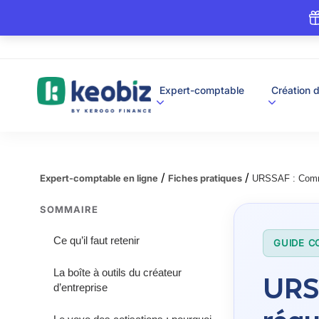
A
Expert-comptable
Création d
c
c
u
e
i
l
/
/
Expert-comptable en ligne
Fiches pratiques
URSSAF : Commen
SOMMAIRE
Ce qu’il faut retenir
GUIDE C
La boîte à outils du créateur
URSS
d’entreprise