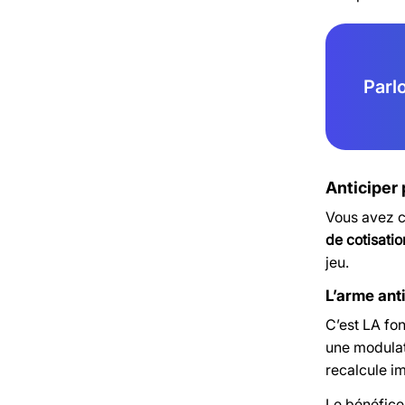
Parl
Anticiper 
Vous avez c
de cotisatio
jeu.
L’arme ant
C’est LA fo
une modulat
recalcule i
Le bénéfice 