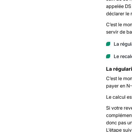
appelée DS 
déclarer le 
C’est le mo
servir de b
La régul
Le recal
La régulari
C’est le mo
payer en N-
Le calcul es
Si votre re
complément à
donc pas un
L’étape suiv