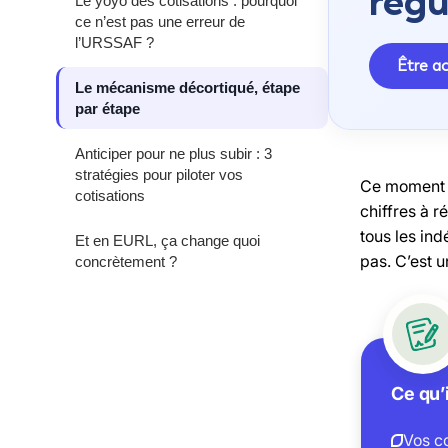
régu
Le yoyo des cotisations : pourquoi
ce n’est pas une erreur de
l’URSSAF ?
Être 
Le mécanisme décortiqué, étape
par étape
Anticiper pour ne plus subir : 3
stratégies pour piloter vos
Ce moment où
cotisations
chiffres à r
tous les ind
Et en EURL, ça change quoi
pas. C’est 
concrètement ?
Ce qu’i
Vos co