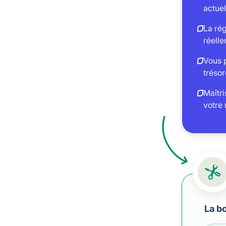
actuel
La rég
réelle
Vous 
trésor
Maîtri
votre
La bo