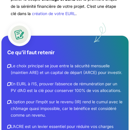
de la sérénité financière de votre projet. C’est une étape
clé dans la
création de votre EURL
.
Ce qu’il faut retenir
Le choix principal se joue entre la sécurité mensuelle
(maintien ARE) et un capital de départ (ARCE) pour investir.
En EURL à l’IS, prouver l’absence de rémunération par un
PV d’AG est la clé pour conserver 100% de vos allocations.
L’option pour l’impôt sur le revenu (IR) rend le cumul avec le
chômage quasi impossible, car le bénéfice est considéré
comme un revenu.
L’ACRE est un levier essentiel pour réduire vos charges