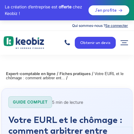
La création d’entreprise est
offerte
chez
J’en profite
Keobiz !
Qui sommes-nous ?
Se connecter
A
c
Obtenir un devis
c
u
e
i
l
/
/
Expert-comptable en ligne
Fiches pratiques
Votre EURL et le
/
chômage : comment arbitrer ent...
5 min de lecture
GUIDE COMPLET
Votre EURL et le chômage :
comment arbitrer entre