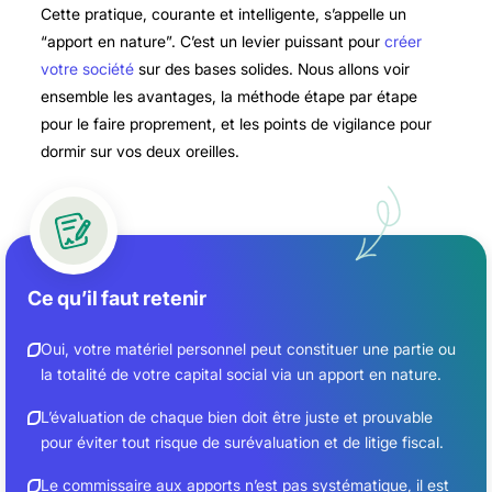
Cette pratique, courante et intelligente, s’appelle un
“apport en nature”. C’est un levier puissant pour
créer
votre société
sur des bases solides. Nous allons voir
ensemble les avantages, la méthode étape par étape
pour le faire proprement, et les points de vigilance pour
dormir sur vos deux oreilles.
Ce qu’il faut retenir
Oui, votre matériel personnel peut constituer une partie ou
la totalité de votre capital social via un apport en nature.
L’évaluation de chaque bien doit être juste et prouvable
pour éviter tout risque de surévaluation et de litige fiscal.
Le commissaire aux apports n’est pas systématique, il est