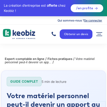
La création d’entreprise est
offerte
chez
J’en profite
Keobiz !
Qui sommes-nous ?
Se connecter
A
c
Obtenir un devis
c
u
e
i
l
/
/
Expert-comptable en ligne
Fiches pratiques
Votre matériel
/
personnel peut-il devenir un app...
5 min de lecture
GUIDE COMPLET
Votre matériel personnel
peut-il devenir un apport au