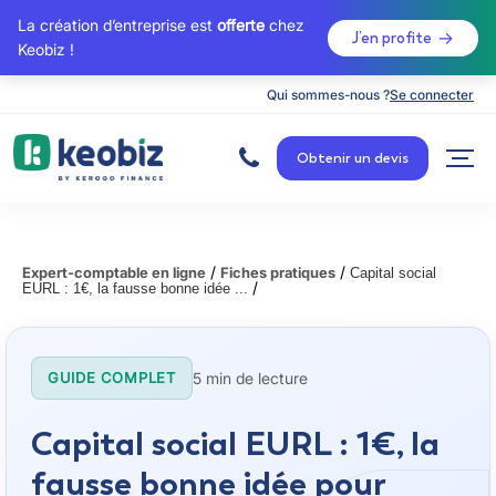
La création d’entreprise est
offerte
chez
J’en profite
Keobiz !
Qui sommes-nous ?
Se connecter
A
c
Obtenir un devis
c
u
e
i
l
/
/
Expert-comptable en ligne
Fiches pratiques
Capital social
/
EURL : 1€, la fausse bonne idée ...
5 min de lecture
GUIDE COMPLET
Capital social EURL : 1€, la
fausse bonne idée pour