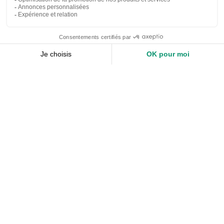
Nos services
Devis expert-comptable
Création d’entreprise
Juridique
Social
Comptabilité
Nos ressources
Le Mag
Nos Outils
Nos Guides et Modèles
FAQ