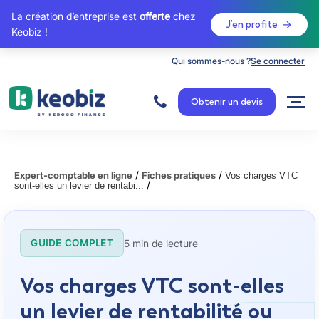
La création d’entreprise est
offerte
chez
J’en profite
Keobiz !
Qui sommes-nous ?
Se connecter
A
c
Obtenir un devis
c
u
e
i
l
/
/
Expert-comptable en ligne
Fiches pratiques
Vos charges VTC
/
sont-elles un levier de rentabi...
5 min de lecture
GUIDE COMPLET
Vos charges VTC sont-elles
un levier de rentabilité ou