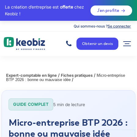
La création d’entreprise est
offerte
chez
J’en profite
Keobiz !
Qui sommes-nous ?
Se connecter
A
c
Obtenir un devis
c
u
e
i
l
/
/
Expert-comptable en ligne
Fiches pratiques
Micro-entreprise
/
BTP 2026 : bonne ou mauvaise idée
5 min de lecture
GUIDE COMPLET
Micro-entreprise BTP 2026 :
bonne ou mauvaise idée