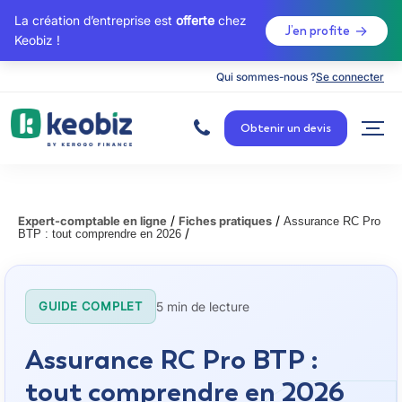
La création d’entreprise est
offerte
chez
J’en profite
Keobiz !
Qui sommes-nous ?
Se connecter
A
c
Obtenir un devis
c
u
e
i
l
/
/
Expert-comptable en ligne
Fiches pratiques
Assurance RC Pro
/
BTP : tout comprendre en 2026
5 min de lecture
GUIDE COMPLET
Assurance RC Pro BTP :
tout comprendre en 2026