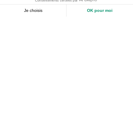
Nos services
Devis expert-comptable
Création d’entreprise
Juridique
Social
Comptabilité
Nos ressources
Le Mag
Nos Outils
Nos Guides et Modèles
FAQ
À propos de Keobiz
Qui sommes-nous ?