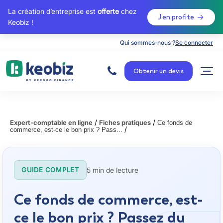
La création d’entreprise est
offerte
chez
J’en profite
Keobiz !
Qui sommes-nous ?
Se connecter
A
c
Obtenir un devis
c
u
e
i
l
/
/
Expert-comptable en ligne
Fiches pratiques
Ce fonds de
/
commerce, est-ce le bon prix ? Pass...
5 min de lecture
GUIDE COMPLET
Ce fonds de commerce, est-
ce le bon prix ? Passez du