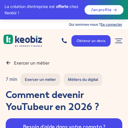
La création d’entreprise est
offerte
chez
J’en profite
Keobiz !
Qui sommes-nous ?
Se connecter
A
c
Obtenir un devis
c
u
e
i
l
Exercer un métier
7 min
Exercer un métier
Métiers du digital
Comment devenir
YouTubeur en 2026 ?
Besoin d'aide dans votre compta ?