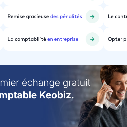
Remise gracieuse
des pénalités
Le cont
La comptabilité
en entreprise
Opter p
emier échange gratuit
mptable Keobiz.