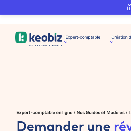
A
Expert-comptable
Création d
c
c
u
e
i
l
/
/
Expert-comptable en ligne
Nos Guides et Modèles
L
Demander une
ré