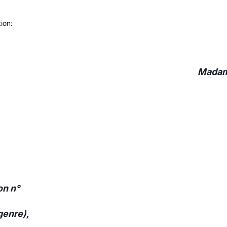
ion:
Madame
on n°
genre),