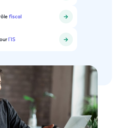
rôle
fiscal
our
l’IS