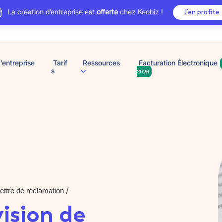
La création d’entreprise est
offerte
chez Keobiz !
J’en profite
’entreprise
Tarif
Ressources
Facturation Électronique
s
2026
/
ettre de réclamation
vision de