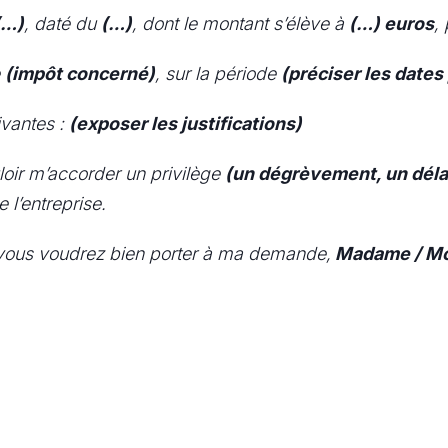
(…)
, daté du
(…)
, dont le montant s’élève à
(…) euros
,
e
(impôt concerné)
, sur la période
(préciser les dates 
ivantes :
(exposer les justifications)
loir m’accorder un privilège
(un dégrèvement, un déla
l’entreprise.
 vous voudrez bien porter à ma demande,
Madame / Mon