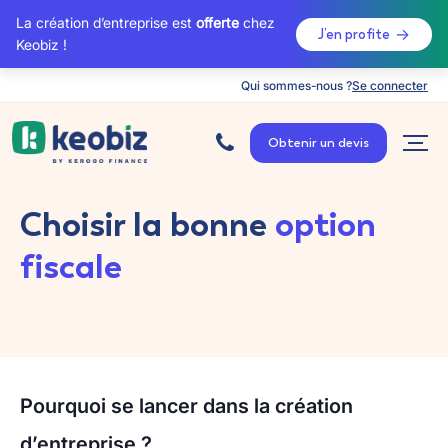
La création d’entreprise est
offerte
chez
J’en profite
Keobiz !
Qui sommes-nous ?
Se connecter
A
c
Obtenir un devis
c
u
e
i
l
Choisir la bonne
option
fiscale
Pourquoi se lancer dans la création
d’entreprise ?