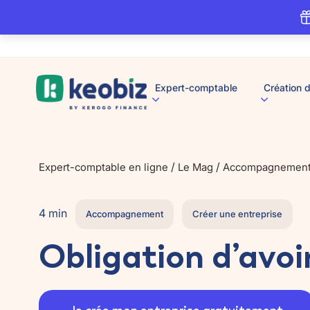
A
Expert-comptable
Création d
c
c
u
e
i
l
/
/
Expert-comptable en ligne
Le Mag
Accompagnemen
4 min
Accompagnement
Créer une entreprise
Obligation d’avo