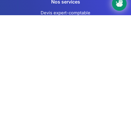
Nos services
Devis expert-comptable
Création d’entreprise
Juridique
Social
Comptabilité
Nos ressources
Le Mag
Nos Outils
Nos Guides et Modèles
FAQ
À propos de Keobiz
Qui sommes-nous ?