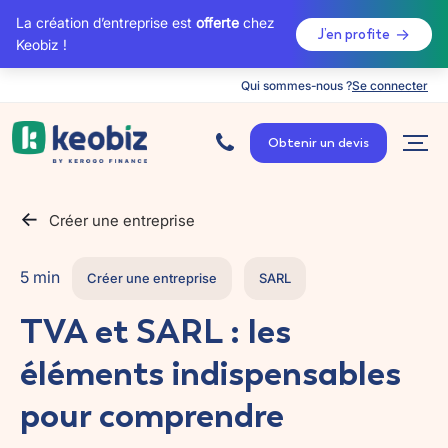
La création d’entreprise est
offerte
chez
J’en profite
Keobiz !
Qui sommes-nous ?
Se connecter
A
c
Obtenir un devis
c
u
e
i
l
Créer une entreprise
5 min
Créer une entreprise
SARL
TVA et SARL : les
éléments indispensables
pour comprendre