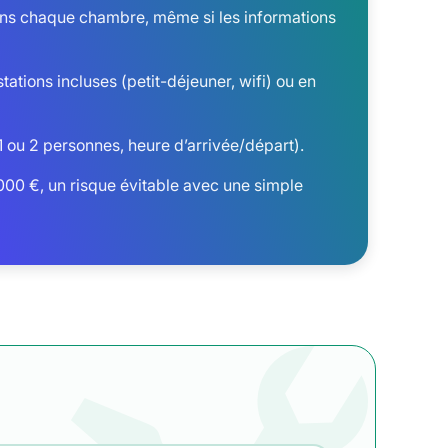
t dans chaque chambre, même si les informations
tations incluses (petit-déjeuner, wifi) ou en
 1 ou 2 personnes, heure d’arrivée/départ).
 000 €, un risque évitable avec une simple