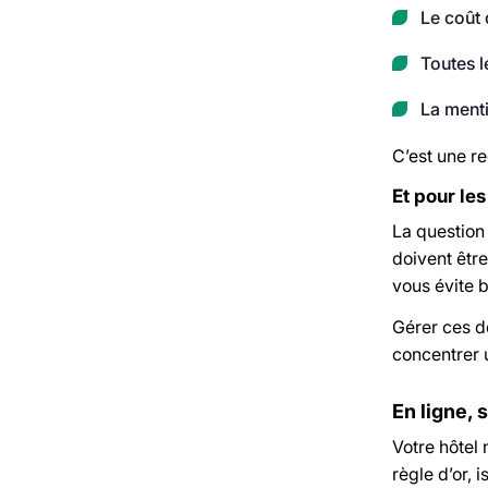
Le coût
Toutes l
La menti
C’est une re
Et pour le
La question
doivent êtr
vous évite 
Gérer ces d
concentrer 
En ligne,
Votre hôtel 
règle d’or, 