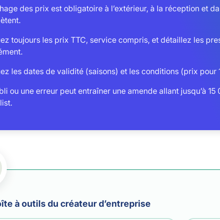
chage des prix est obligatoire à l’extérieur, à la réception e
ètent.
ez toujours les prix TTC, service compris, et détaillez les pres
ément.
ez les dates de validité (saisons) et les conditions (prix pour
li ou une erreur peut entraîner une amende allant jusqu’à 15
ist.
îte à outils du créateur d’entreprise