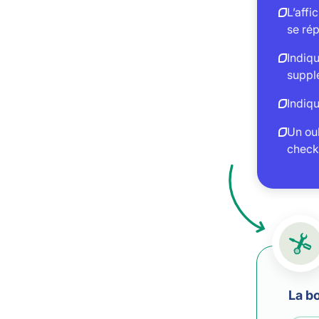
L’affi
se rép
Indiqu
suppl
Indiqu
Un oub
checkl
La bo