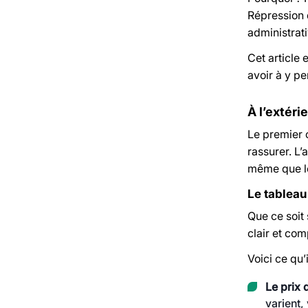
Répression d
administrat
Cet article
avoir à y p
À l’extéri
Le premier c
rassurer. L’
même que le
Le tableau 
Que ce soit
clair et com
Voici ce qu’
Le prix 
varient,