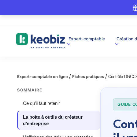
A
Expert-comptable
Création d
c
c
u
e
i
l
/
/
Expert-comptable en ligne
Fiches pratiques
Contrôle DGCCRF 
SOMMAIRE
Ce qu’il faut retenir
GUIDE C
La boîte à outils du créateur
Cont
d’entreprise