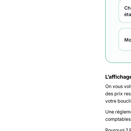
Che
ét
Mo
L’affichag
On vous voit
des prix res
votre boucli
Une réglemen
comptables d
Pourquoi ? 