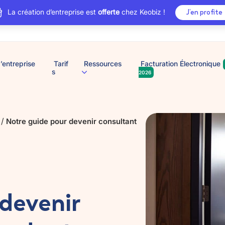
La création d’entreprise est
offerte
chez Keobiz !
J’en profite
’entreprise
Tarif
Ressources
Facturation Électronique
s
2026
/
Notre guide pour devenir consultant
devenir