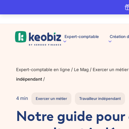
A
Expert-comptable
Création d
c
c
u
e
i
l
/
/
Expert-comptable en ligne
Le Mag
Exercer un métier
/
indépendant
4 min
Exercer un métier
Travailleur indépendant
Notre guide pour 