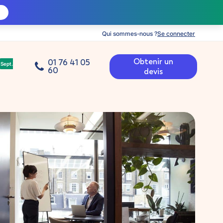
Qui sommes-nous ?
Se connecter
Obtenir un
01 76 41 05
Sept.
60
devis