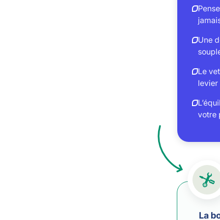
Pensez
jamais
Une dé
souple
Le vet
levier
L’équi
votre 
La bo