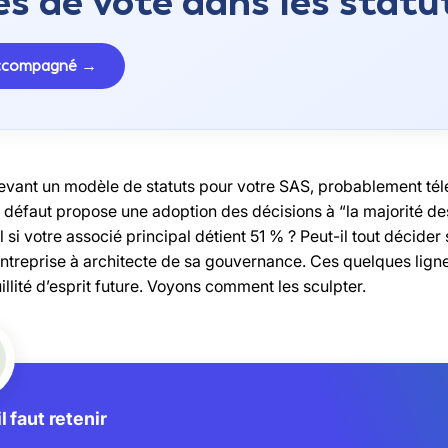
es de vote dans les statu
accompagné →
evant un modèle de statuts pour votre SAS, probablement télé
r défaut propose une adoption des décisions à “la majorité de
l si votre associé principal détient 51 % ? Peut-il tout décid
entreprise à architecte de sa gouvernance. Ces quelques ligne
illité d’esprit future. Voyons comment les sculpter.
l faut retenir