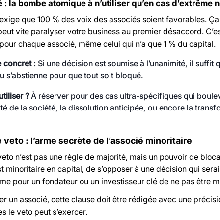
é : la bombe atomique à n’utiliser qu’en cas d’extrême 
 exige que 100 % des voix des associés soient favorables. Ça p
 peut vite paralyser votre business au premier désaccord. C’e
 pour chaque associé, même celui qui n’a que 1 % du capital.
 concret :
Si une décision est soumise à l’unanimité, il suffit
u s’abstienne pour que tout soit bloqué.
tiliser ?
À réserver pour des cas ultra-spécifiques qui boule
ité de la société, la dissolution anticipée, ou encore la tran
e veto : l’arme secrète de l’associé minoritaire
veto n’est pas une règle de majorité, mais un pouvoir de bloca
t minoritaire en capital, de s’opposer à une décision qui serai
ime pour un fondateur ou un investisseur clé de ne pas être mi
r un associé, cette clause doit être rédigée avec une précision
es le veto peut s’exercer.