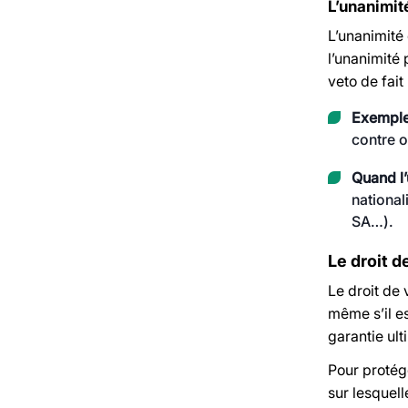
L’unanimit
L’unanimité
l’unanimité
veto de fait
Exemple
contre o
Quand l’u
national
SA…).
Le droit d
Le droit de 
même s’il es
garantie ult
Pour protége
sur lesquell