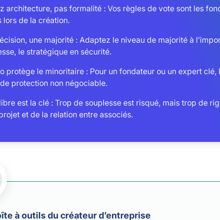
 architecture, pas formalité : Vos règles de vote sont les fon
 lors de la création.
cision, une majorité : Adaptez le niveau de majorité à l’impo
sse, le stratégique en sécurité.
o protège le minoritaire : Pour un fondateur ou un expert clé, 
 de protection non négociable.
libre est la clé : Trop de souplesse est risqué, mais trop de 
projet et de la relation entre associés.
îte à outils du créateur d’entreprise