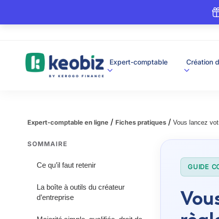
A
Expert-comptable
Création d
c
c
u
e
i
l
/
/
Expert-comptable en ligne
Fiches pratiques
Vous lancez votr
SOMMAIRE
Ce qu’il faut retenir
GUIDE C
La boîte à outils du créateur
Vous
d’entreprise