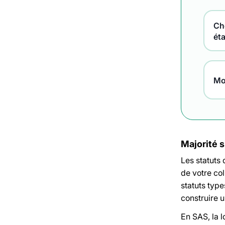
Che
ét
Mo
Majorité s
Les statuts
de votre col
statuts type
construire 
En SAS, la l