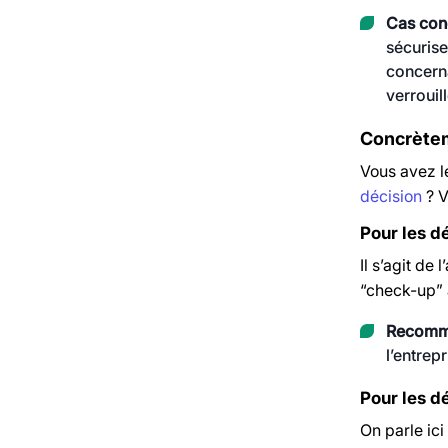
Cas conc
sécurise
concerna
verrouil
Concrètem
Vous avez le
décision
? V
Pour les d
Il s’agit de
“check-up” 
Recomma
l’entrepr
Pour les d
On parle ici