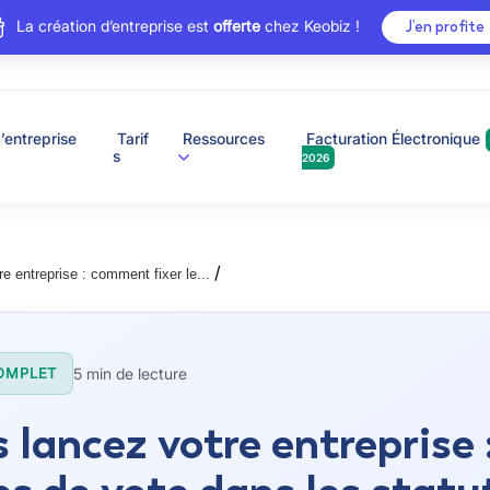
La création d’entreprise est
offerte
chez Keobiz !
J’en profite
’entreprise
Tarif
Ressources
Facturation Électronique
s
2026
/
e entreprise : comment fixer le...
5 min de lecture
OMPLET
 lancez votre entreprise 