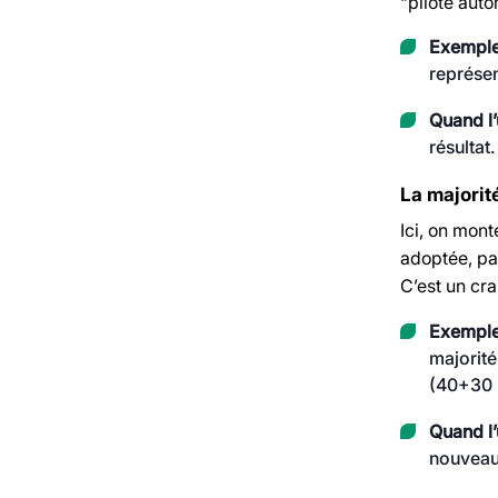
“pilote auto
Exemple
représen
Quand l’u
résultat
La majorité
Ici, on mont
adoptée, par
C’est un cra
Exemple
majorité
(40+30 =
Quand l’u
nouveau 