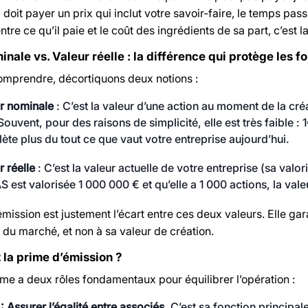
l doit payer un prix qui inclut votre savoir-faire, le temps passé
ntre ce qu’il paie et le coût des ingrédients de sa part, c’est 
nale vs. Valeur réelle : la différence qui protège les f
omprendre, décortiquons deux notions :
ur nominale
: C’est la valeur d’une action au moment de la créa
 Souvent, pour des raisons de simplicité, elle est très faible 
flète plus du tout ce que vaut votre entreprise aujourd’hui.
r réelle
: C’est la valeur actuelle de votre entreprise (sa valor
S est valorisée 1 000 000 € et qu’elle a 1 000 actions, la val
mission est justement l’écart entre ces deux valeurs. Elle garan
e du marché, et non à sa valeur de création.
t la prime d’émission ?
e a deux rôles fondamentaux pour équilibrer l’opération :
 : Assurer l’égalité entre associés.
C’est sa fonction principal