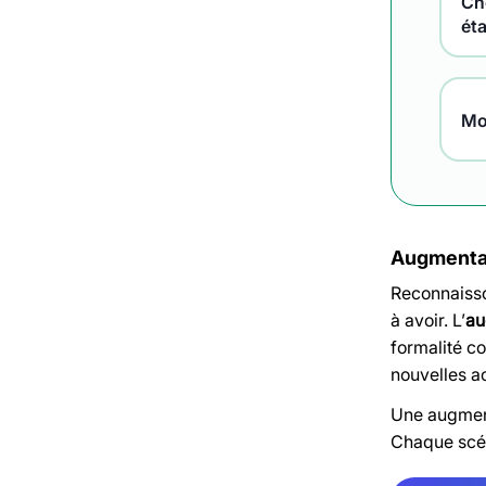
Che
ét
Mo
Augmentat
Reconnaisson
à avoir. L’
au
formalité c
nouvelles ac
Une augment
Chaque scéna