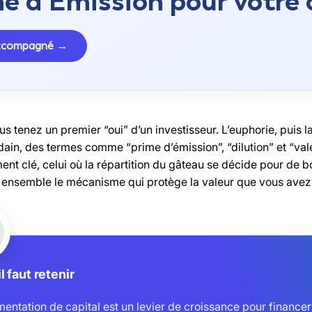
e d’Émission pour votre 
accompagné →
us tenez un premier “oui” d’un investisseur. L’euphorie, puis l
udain, des termes comme “prime d’émission”, “dilution” et “va
ent clé, celui où la répartition du gâteau se décide pour de b
 ensemble le mécanisme qui protège la valeur que vous avez d
l faut retenir
entation de capital est un levier de croissance pour financer