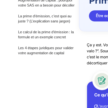
Prim
Augmentation de capital : pourquoi
votre SAS en a besoin pour décoller
Être 
La prime d’émission, c’est quoi au
juste ? (L’explication sans jargon)
Le calcul de la prime d’émission : la
formule et un exemple concret
Ça y est. Vo
Les 4 étapes juridiques pour valider
valo ?”. So
votre augmentation de capital
c’est le mom
décortiquer
Ce qu’i
L’augm