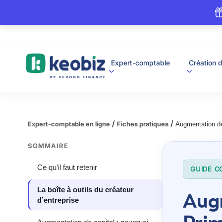
A
Expert-comptable
Création d
c
c
u
e
i
l
/
/
Expert-comptable en ligne
Fiches pratiques
Augmentation de 
SOMMAIRE
Ce qu’il faut retenir
GUIDE C
La boîte à outils du créateur
Augm
d’entreprise