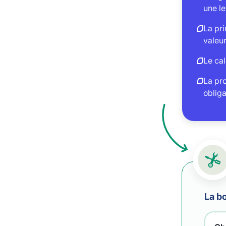
une l
La pri
valeur
Le cal
La pr
obliga
La bo