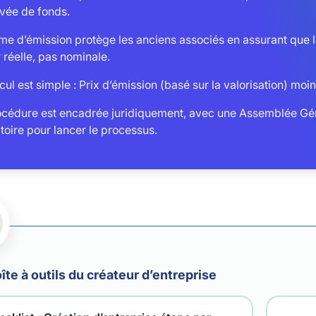
evée de fonds.
me d’émission protège les anciens associés en assurant que l
 réelle, pas nominale.
cul est simple : Prix d’émission (basé sur la valorisation) moi
océdure est encadrée juridiquement, avec une Assemblée Gé
toire pour lancer le processus.
îte à outils du créateur d’entreprise