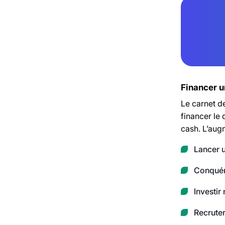
Financer u
Le carnet d
financer le
cash. L’augm
Lancer 
Conquéri
Investir
Recruter