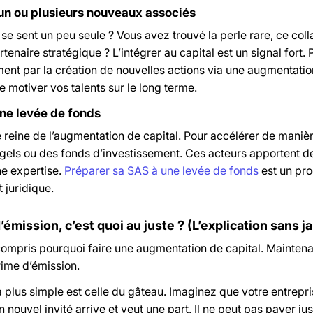
 un ou plusieurs nouveaux associés
e sent un peu seule ? Vous avez trouvé la perle rare, ce coll
rtenaire stratégique ? L’intégrer au capital est un signal fort.
nt par la création de nouvelles actions via une augmentation 
de motiver vos talents sur le long terme.
ne levée de fonds
e reine de l’augmentation de capital. Pour accélérer de maniè
gels ou des fonds d’investissement. Ces acteurs apportent de 
ne expertise.
Préparer sa SAS à une levée de fonds
est un pro
t juridique.
’émission, c’est quoi au juste ? (L’explication sans j
ompris pourquoi faire une augmentation de capital. Maintenan
rime d’émission.
a plus simple est celle du gâteau. Imaginez que votre entrepr
 nouvel invité arrive et veut une part. Il ne peut pas payer just