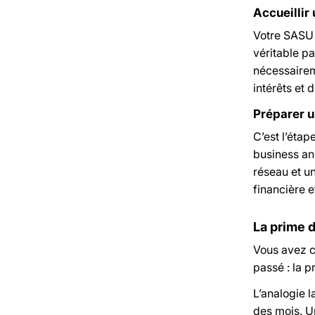
Accueillir
Votre SASU s
véritable pa
nécessaireme
intérêts et 
Préparer u
C’est l’étap
business an
réseau et u
financière e
La prime d
Vous avez c
passé : la p
L’analogie l
des mois. Un