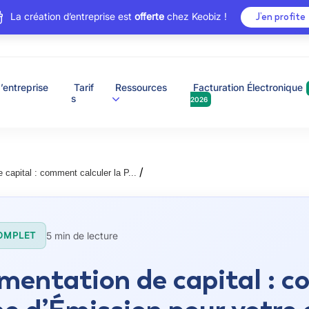
La création d’entreprise est
offerte
chez Keobiz !
J’en profite
’entreprise
Tarif
Ressources
Facturation Électronique
s
2026
/
capital : comment calculer la P...
5 min de lecture
OMPLET
entation de capital : c