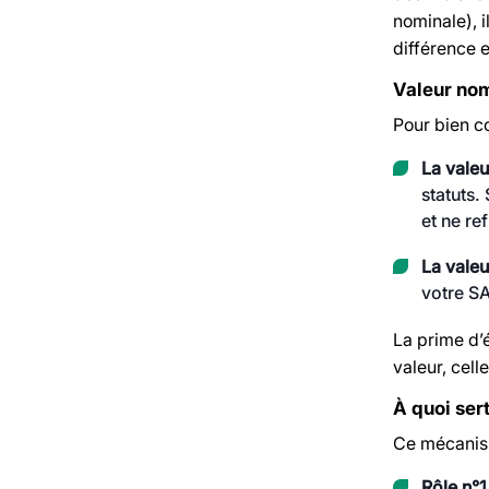
nominale), i
différence e
Valeur nomi
Pour bien c
La vale
statuts.
et ne re
La valeu
votre SA
La prime d’é
valeur, cell
À quoi ser
Ce mécanism
Rôle n°1