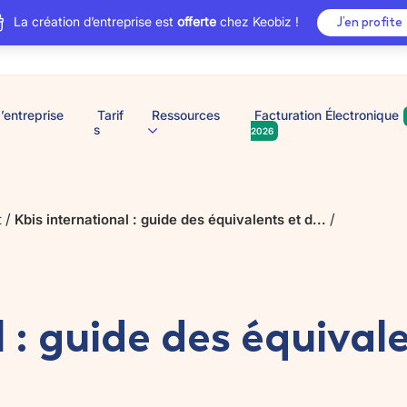
La création d’entreprise est
offerte
chez Keobiz !
J’en profite
’entreprise
Tarif
Ressources
Facturation Électronique
s
2026
/
/
t
Kbis international : guide des équivalents et d...
l : guide des équiva