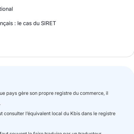
tional
ançais : le cas du SIRET
aque pays gère son propre registre du commerce, il
.
ut consulter l’équivalent local du Kbis dans le registre
l faut souvent le faire traduire par un traducteur