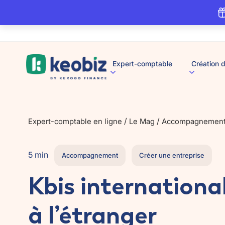
A
Expert-comptable
Création d
c
c
u
e
i
l
/
/
Expert-comptable en ligne
Le Mag
Accompagnemen
5 min
Accompagnement
Créer une entreprise
Kbis internationa
à l’étranger