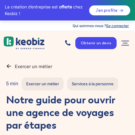
La création d’entreprise est
offerte
chez
J’en profite
Keobiz !
Qui sommes-nous ?
Se connecter
A
c
Obtenir un devis
c
u
e
i
l
Exercer un métier
5 min
Exercer un métier
Services à la personne
Notre guide pour ouvrir
une agence de voyages
par étapes