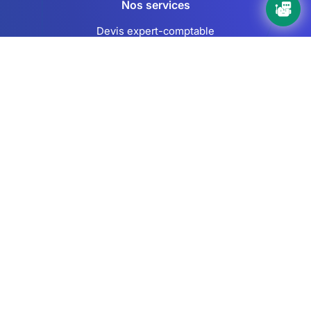
Nos services
Devis expert-comptable
Création d’entreprise
Juridique
Social
Comptabilité
Nos ressources
Le Mag
Nos Outils
Nos Guides et Modèles
FAQ
À propos de Keobiz
Qui sommes-nous ?