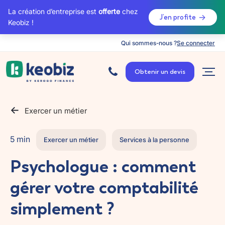
La création d’entreprise est
offerte
chez
J’en profite
Keobiz !
Qui sommes-nous ?
Se connecter
A
c
Obtenir un devis
c
u
e
i
l
Exercer un métier
5 min
Exercer un métier
Services à la personne
Psychologue : comment
gérer votre comptabilité
simplement ?