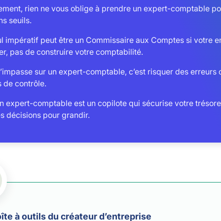
ement, rien ne vous oblige à prendre un expert-comptable p
ns seuils.
l impératif peut être un Commissaire aux Comptes si votre en
ier, pas de construire votre comptabilité.
 l’impasse sur un expert-comptable, c’est risquer des erreur
 de contrôle.
 expert-comptable est un copilote qui sécurise votre trésorer
s décisions pour grandir.
îte à outils du créateur d’entreprise