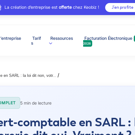
La création d’entreprise est
offerte
chez Keobiz !
J’en profite
’entreprise
Tarif
Ressources
Facturation Électronique
s
2026
/
 en SARL : la loi dit non, votr...
5 min de lecture
OMPLET
rt-comptable en SARL : la