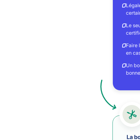
Légal
certai
Le seu
certif
Faire
en cas
Un bon
bonne
La bo