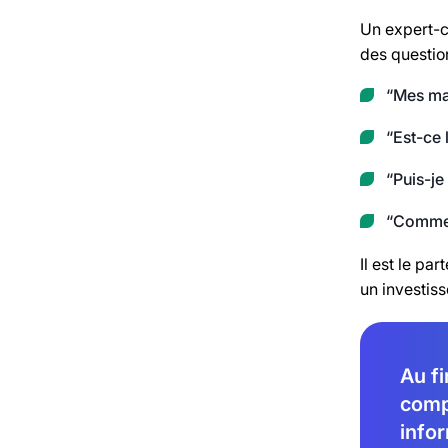
Un expert-co
des question
“Mes mar
“Est-ce
“Puis-je
“Commen
Il est le pa
un investis
Au fi
compt
info