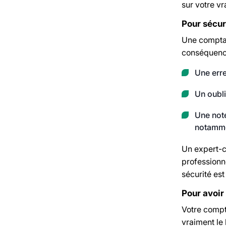
sur votre vr
Pour sécuri
Une comptabi
conséquenc
Une erre
Un oubli
Une note
notammen
Un expert-c
professionne
sécurité est
Pour avoir
Votre compt
vraiment le l