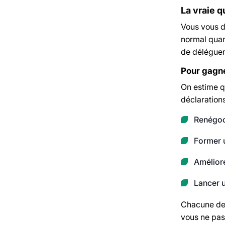
La vraie 
Vous vous d
normal quand
de déléguer,
Pour gagne
On estime qu
déclarations
Renégoci
Former 
Améliore
Lancer u
Chacune de 
vous ne pas