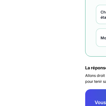
Che
ét
Mo
La réponse
Allons droit
pour tenir 
Vous