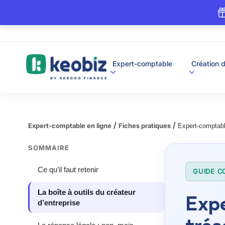
A
Expert-comptable
Création d
c
c
u
e
i
l
/
/
Expert-comptable en ligne
Fiches pratiques
Expert-comptable
SOMMAIRE
Ce qu’il faut retenir
GUIDE C
La boîte à outils du créateur
Expe
d’entreprise