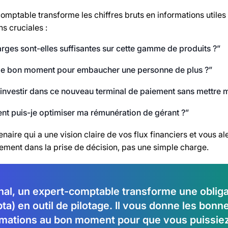
mptable transforme les chiffres bruts en informations utiles p
s cruciales :
ges sont-elles suffisantes sur cette gamme de produits ?”
 le bon moment pour embaucher une personne de plus ?”
 investir dans ce nouveau terminal de paiement sans mettre m
t puis-je optimiser ma rémunération de gérant ?”
rtenaire qui a une vision claire de vos flux financiers et vous 
sement dans la prise de décision, pas une simple charge.
nal, un expert-comptable transforme une obligat
a) en outil de pilotage. Il vous donne les bonn
rmations au bon moment pour que vous puissie