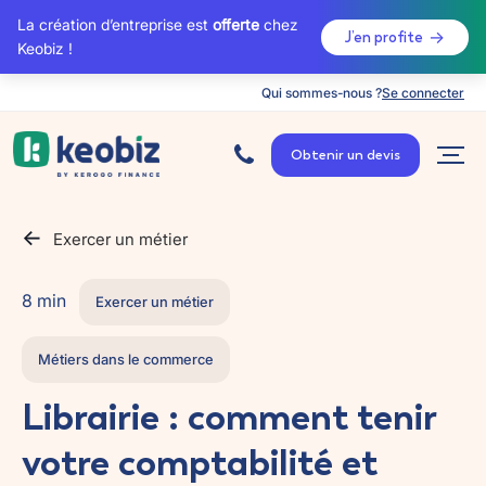
La création d’entreprise est
offerte
chez
J’en profite
Keobiz !
Qui sommes-nous ?
Se connecter
A
c
Obtenir un devis
c
u
e
i
l
Exercer un métier
8 min
Exercer un métier
Métiers dans le commerce
Librairie : comment tenir
votre comptabilité et